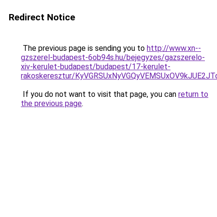
Redirect Notice
The previous page is sending you to
http://www.xn--
gzszerel-budapest-6ob94s.hu/bejegyzes/gazszerelo-
xiv-kerulet-budapest/budapest/17-kerulet-
rakoskeresztur/KyVGRSUxNyVGQyVEMSUxOV9kJUE2
If you do not want to visit that page, you can
return to
the previous page
.