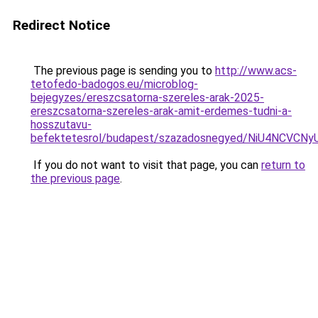
Redirect Notice
The previous page is sending you to
http://www.acs-
tetofedo-badogos.eu/microblog-
bejegyzes/ereszcsatorna-szereles-arak-2025-
ereszcsatorna-szereles-arak-amit-erdemes-tudni-a-
hosszutavu-
befektetesrol/budapest/szazadosnegyed/NiU4NC
If you do not want to visit that page, you can
return to
the previous page
.