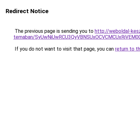
Redirect Notice
The previous page is sending you to
http://weboldal-kesz
temaban/SyUwNiUwRCU3QyVBNSUxOCVCMCUxRiVEM00l
If you do not want to visit that page, you can
return to t