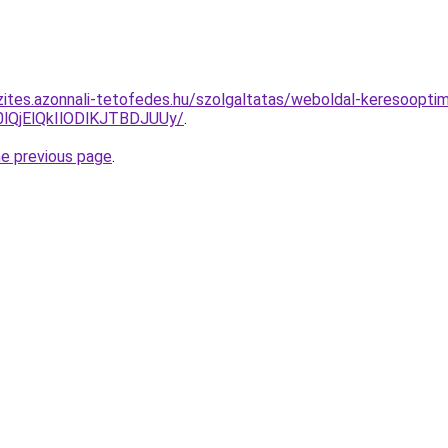
ites.azonnali-tetofedes.hu/szolgaltatas/weboldal-keresooptima
QjElQkIlODlKJTBDJUUy/
.
he previous page
.