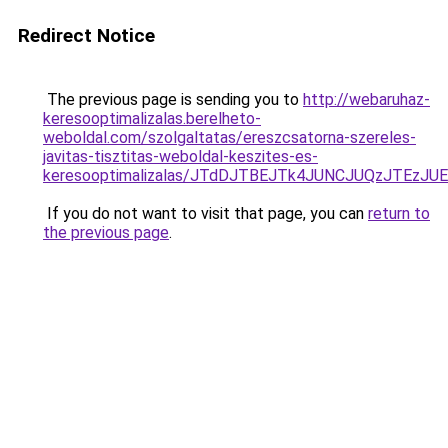
Redirect Notice
The previous page is sending you to
http://webaruhaz-
keresooptimalizalas.berelheto-
weboldal.com/szolgaltatas/ereszcsatorna-szereles-
javitas-tisztitas-weboldal-keszites-es-
keresooptimalizalas/JTdDJTBEJTk4JUNCJUQzJTEzJ
If you do not want to visit that page, you can
return to
the previous page
.